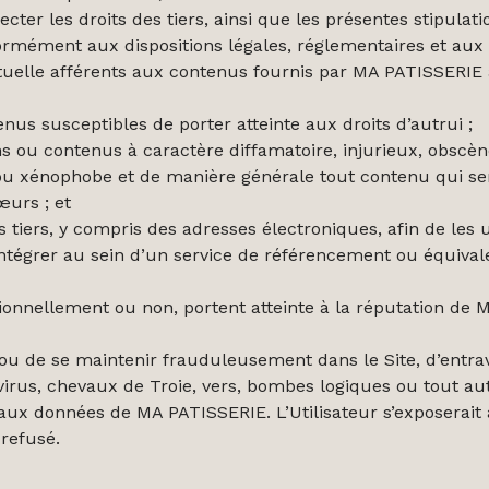
cter les droits des tiers, ainsi que les présentes stipulati
nformément aux dispositions légales, réglementaires et aux
ectuelle afférents aux contenus fournis par MA PATISSERIE a
nus susceptibles de porter atteinte aux droits d’autrui ;
 ou contenus à caractère diffamatoire, injurieux, obscène,
e ou xénophobe et de manière générale tout contenu qui ser
œurs ; et
tiers, y compris des adresses électroniques, afin de les uti
ntégrer au sein d’un service de référencement ou équivale
ionnellement ou non, portent atteinte à la réputation de
er ou de se maintenir frauduleusement dans le Site, d’entr
virus, chevaux de Troie, vers, bombes logiques ou tout 
ux données de MA PATISSERIE. L’Utilisateur s’exposerait à
 refusé.