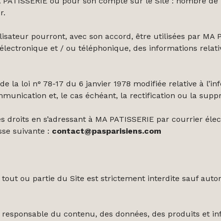
 PATISSERIE ou pour son compte sur le Site : nombre de p
r.
lisateur pourront, avec son accord, être utilisées par MA 
 électronique et / ou téléphonique, des informations rela
 la loi n° 78-17 du 6 janvier 1978 modifiée relative à l’inf
mmunication et, le cas échéant, la rectification ou la sup
ces droits en s’adressant à MA PATISSERIE par courrier é
esse suivante :
contact@pasparisiens.com
tout ou partie du Site est strictement interdite sauf autor
responsable du contenu, des données, des produits et inf