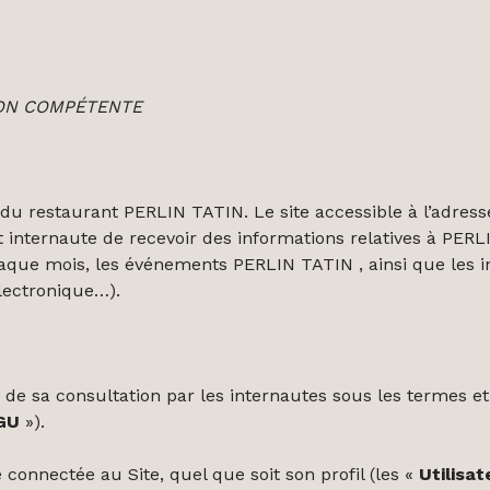
ION
COMPÉTENTE
 du restaurant PERLIN TATIN. Le site accessible à l’adres
nternaute de recevoir des informations relatives à PERLIN
aque mois, les événements PERLIN TATIN , ainsi que les i
lectronique…).
 de sa consultation par les internautes sous les termes e
GU
»).
onnectée au Site, quel que soit son profil (les «
Utilisat